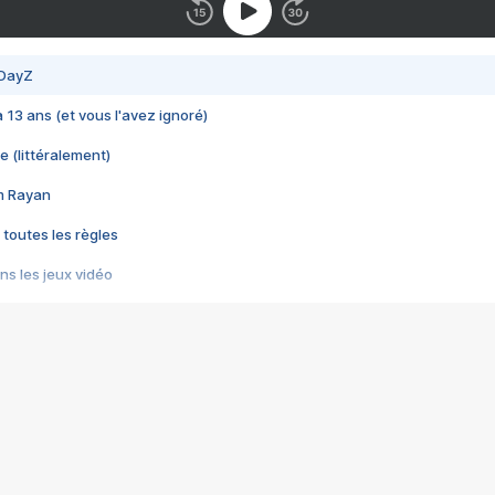
 DayZ
 a 13 ans (et vous l'avez ignoré)
e (littéralement)
im Rayan
 toutes les règles
s les jeux vidéo
us choquant de Rockstar ? - Le scandale BULLY
e plus moche de Steam
du RÊVE tourne au CAUCHEMAR
pendant 8 heures
it… à tort