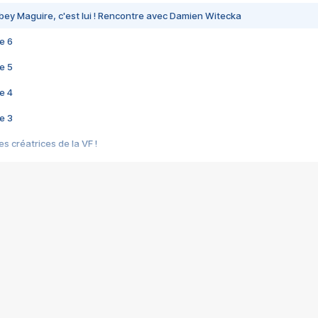
bey Maguire, c'est lui ! Rencontre avec Damien Witecka
e 6
e 5
e 4
e 3
s créatrices de la VF !
e 2
e 1
e Mektoub My Love arrive enfin ! Rencontre avec Shaïn Boumedine et Sal
i : après Toni en famille
elle réalise le bouleversant Dites lui que je l'aime
ais ! Rencontre autour de Vie privée de Rebecca Zlotowski