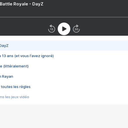
 Battle Royale - DayZ
 DayZ
 a 13 ans (et vous l'avez ignoré)
e (littéralement)
im Rayan
 toutes les règles
s les jeux vidéo
us choquant de Rockstar ? - Le scandale BULLY
e plus moche de Steam
du RÊVE tourne au CAUCHEMAR