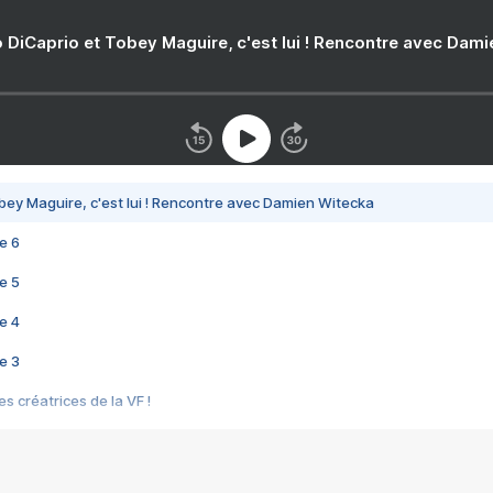
 DiCaprio et Tobey Maguire, c'est lui ! Rencontre avec Dam
bey Maguire, c'est lui ! Rencontre avec Damien Witecka
e 6
e 5
e 4
e 3
s créatrices de la VF !
e 2
e 1