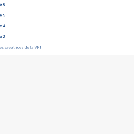
e 6
e 5
e 4
e 3
s créatrices de la VF !
e 2
e 1
e Mektoub My Love arrive enfin ! Rencontre avec Shaïn Boumedine et Sal
i : après Toni en famille
elle réalise le bouleversant Dites lui que je l'aime
ais ! Rencontre autour de Vie privée de Rebecca Zlotowski
 de Marguerite, Grave... Rencontre avec Ella Rumpf
 Les Rêveurs, un film intime sur la santé mentale