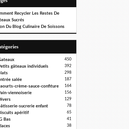
ages
mment Recycler Les Restes De
teaux Sucrés
on Du Blog Culinaire De Soissons
Catégories
450
Gateaux
392
etits gâteaux individuels
298
lats
187
ntrée salée
164
aourts-crème-sauce-confiture
156
ain-viennoiserie
129
ivers
78
âtisserie-sucrerie enfant
65
iscuits apéritif
41
G Bas
38
laces