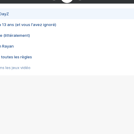
 DayZ
 a 13 ans (et vous l'avez ignoré)
e (littéralement)
im Rayan
 toutes les règles
s les jeux vidéo
us choquant de Rockstar ? - Le scandale BULLY
e plus moche de Steam
du RÊVE tourne au CAUCHEMAR
pendant 8 heures
it… à tort
umiliés par un jeu vidéo