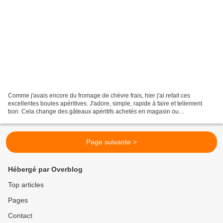
Comme j'avais encore du fromage de chèvre frais, hier j'ai refait ces
excellentes boules apéritives. J'adore, simple, rapide à faire et tellement
bon. Cela change des gâteaux apéritifs achetés en magasin ou
cacahuètes... j'en passe et des meilleures...On...
Page suivante >
Hébergé par Overblog
Top articles
Pages
Contact