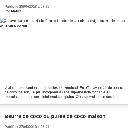
Publié le 28/05/2018 à 07:37
Par
Malika
Vraiment trop contente de mon test de vendredi. En effet, ayant fait du beurre
de coco maison, j'ai pu l'incorporer à cette superbe tarte fondante au
chocolat pour mes amis intolérants au gluten. C'est un vrai délice aussi
bonne le jour même et qui reste...
Beurre de coco ou purée de coco maison
Publié le 27/05/2018 à 06:26