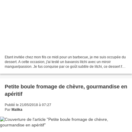
Etant invitée chez mon fils ce midi pour un barbecue, je me suis occupée du
dessert. A cette occasion, j'ai testé un bavarois litchi avec un miroir
mangue/passion. Je fus conquise par ce goût subtile de litchi, ce dessert fut
parfait car pas trop lourd,...
Petite boule fromage de chèvre, gourmandise en
apéritif
Publié le 21/05/2018 à 07:27
Par
Malika