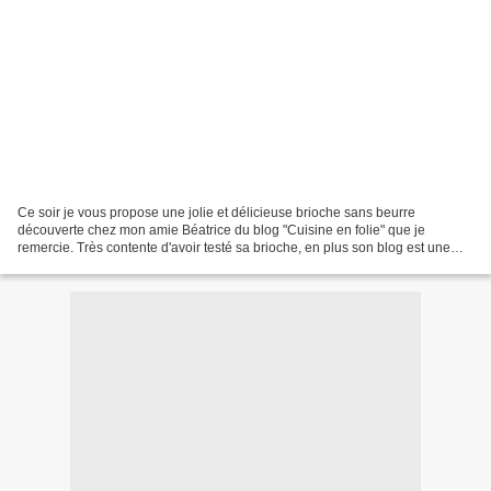
Ce soir je vous propose une jolie et délicieuse brioche sans beurre
découverte chez mon amie Béatrice du blog "Cuisine en folie" que je
remercie. Très contente d'avoir testé sa brioche, en plus son blog est une
vraie mine d'or. Merci encore mon amie pour...