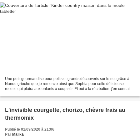
Une petit gourmandise pour petits et grands découverts sur le net grâce à
Nanou grioche que je remercie ainsi que Sophia pour cette délicieuse
recette qui plaira aux enfants à coup sûr. Et oui à la récréation, j'en connais
qui vont se régaler. Je l'ai...
L'invisible courgette, chorizo, chèvre frais au
thermomix
Publié le 01/09/2020 à 21:06
Par
Malika