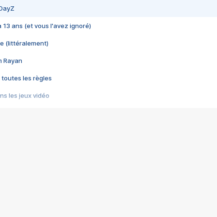
 DayZ
 a 13 ans (et vous l'avez ignoré)
e (littéralement)
im Rayan
 toutes les règles
s les jeux vidéo
us choquant de Rockstar ? - Le scandale BULLY
e plus moche de Steam
du RÊVE tourne au CAUCHEMAR
pendant 8 heures
it… à tort
umiliés par un jeu vidéo