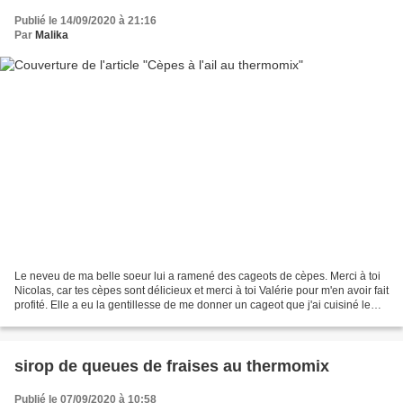
Publié le 14/09/2020 à 21:16
Par
Malika
Le neveu de ma belle soeur lui a ramené des cageots de cèpes. Merci à toi
Nicolas, car tes cèpes sont délicieux et merci à toi Valérie pour m'en avoir fait
profité. Elle a eu la gentillesse de me donner un cageot que j'ai cuisiné le
soir même en rentrant...
sirop de queues de fraises au thermomix
Publié le 07/09/2020 à 10:58