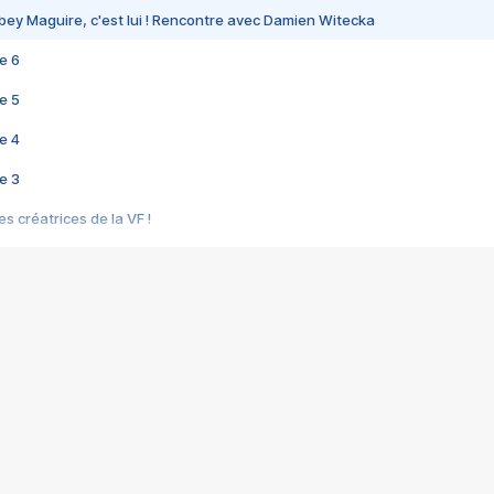
bey Maguire, c'est lui ! Rencontre avec Damien Witecka
e 6
e 5
e 4
e 3
s créatrices de la VF !
e 2
e 1
e Mektoub My Love arrive enfin ! Rencontre avec Shaïn Boumedine et Sal
i : après Toni en famille
elle réalise le bouleversant Dites lui que je l'aime
ais ! Rencontre autour de Vie privée de Rebecca Zlotowski