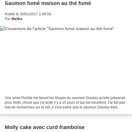
Saumon fumé maison au thé fumé
Publié le 30/01/2017 à 08:50
Par
Malika
Une amie Florida me faisait les éloges du saumon Gravlax qu'elle préparait
pour Noël, chose que j'ai testé il y a 15 jours et qui est excellent. J'ai fait pas
mal de recherches sur le net, il s'est avéré que le saumon Gravlax était
différent du saumon...
Molly cake avec curd framboise