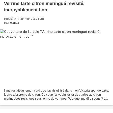
Verrine tarte citron meringué revisité,
incroyablement bon
Publié le 30/01/2017 à 21:40
Par
Malika
ll me restait du lemon curd que j'avais utilisé dans mon Victoria sponge cake,
fourré à la crème de citron. Du coup j'ai voulu tester des tartes au citron
meringuées revisitées sous forme de verrines. Pourquoi me direz vous ? car
une jeune femme prénommée...