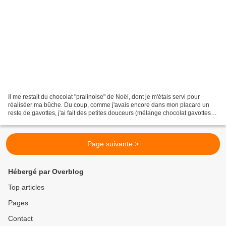
Il me restait du chocolat "pralinoise" de Noël, dont je m'étais servi pour
réaliséer ma bûche. Du coup, comme j'avais encore dans mon placard un
reste de gavottes, j'ai fait des petites douceurs (mélange chocolat gavottes)
que j'ai apportées au travail....
Page suivante >
Hébergé par Overblog
Top articles
Pages
Contact