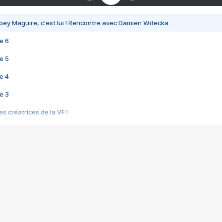
bey Maguire, c'est lui ! Rencontre avec Damien Witecka
e 6
e 5
e 4
e 3
s créatrices de la VF !
e 2
e 1
e Mektoub My Love arrive enfin ! Rencontre avec Shaïn Boumedine et Sal
i : après Toni en famille
elle réalise le bouleversant Dites lui que je l'aime
ais ! Rencontre autour de Vie privée de Rebecca Zlotowski